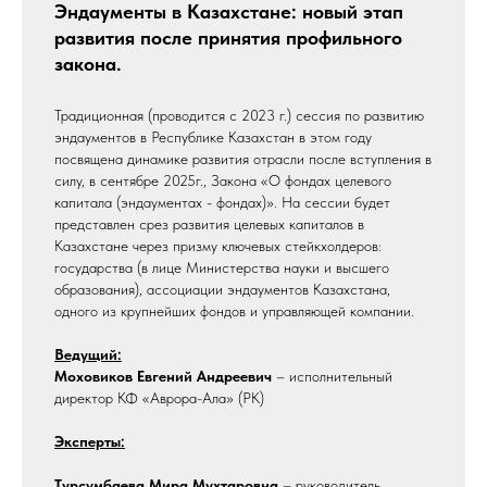
Эндаументы в Казахстане: новый этап
развития после принятия профильного
закона.
Традиционная (проводится с 2023 г.) сессия по развитию
эндаументов в Республике Казахстан в этом году
посвящена динамике развития отрасли после вступления в
силу, в сентябре 2025г., Закона «О фондах целевого
капитала (эндаументах - фондах)». На сессии будет
представлен срез развития целевых капиталов в
Казахстане через призму ключевых стейкхолдеров:
государства (в лице Министерства науки и высшего
образования), ассоциации эндаументов Казахстана,
одного из крупнейших фондов и управляющей компании.
Ведущий:
Моховиков Евгений Андреевич
– исполнительный
директор КФ «Аврора-Ала» (РК)
Эксперты:
Турсумбаева Мира Мухтаровна
– руководитель